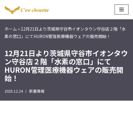
コ
ン
ホーム
»
12月21日より茨城県守谷市イオンタウン守谷店２階「水
テ
素の窓口」にてHURON管理医療機器ウェアの販売開始！
ン
ツ
12月21日より茨城県守谷市イオンタウ
へ
ン守谷店２階「水素の窓口」にて
ス
HURON管理医療機器ウェアの販売開
キ
ッ
始！
プ
2025.12.24
新着情報